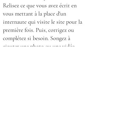
Relisez ce que vous avez écrit en
vous mettant à la place d'un
internaute qui visite le site pour la
première fois. Puis, corrigez ou
complétez si besoin. Songez à
ajouter une photo ou une vidéo
pour renforcer l'impact visuel.
Que se passe-t-il si je ne
suis pas satisfait(e) du
service de Gauthier de
Pierpont-Célébrant
funéraire ?
Rédigez votre réponse FAQ ici.